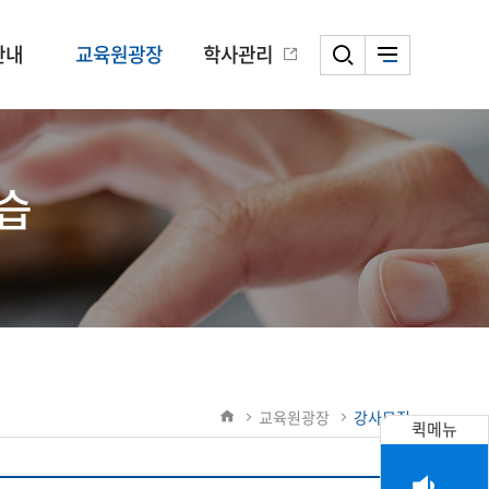
안내
교육원광장
학사관리
습
교육원광장
강사모집
퀵메뉴