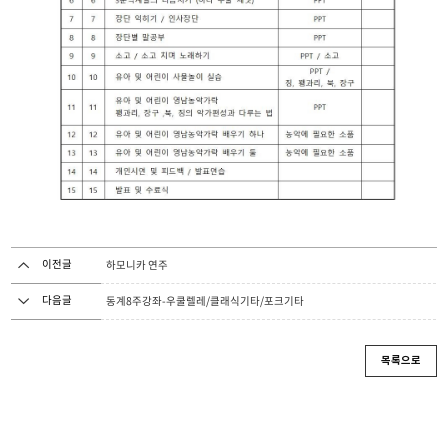
이전글
하모니카 연주
다음글
동계8주강좌-우쿨렐레/클래식기타/포크기타