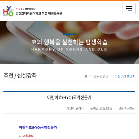
효와 행복을 실천하는 평생학습
HARMONY OF YOUNG AND OLD
추천 / 신설강좌
교육원광장
추천 / 신설강좌
어린이효(HYO)국악전문가
작성자. 관리자
등록일. 2019.12.09
조회수. 4466