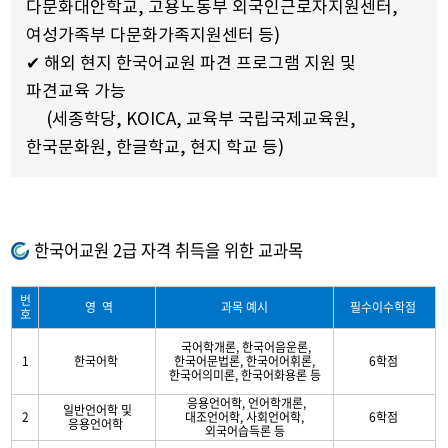
다문화대안학교, 고용노동부 외국인근로자지원센터,
여성가족부 다문화가족지원센터 등)
✔ 해외 현지 한국어교원 파견 프로그램 지원 및
파견교육 가능
(세종학당, KOICA, 교육부 국립국제교육원,
한국문화원, 한글학교, 현지 학교 등
)
한국어교원 2급 자격 취득을 위한 교과목
번
영 역
과목 예시
필수이수학점
호
국어학개론, 한국어음운론,
1
한국어학
한국어문법론, 한국어어휘론,
6학점
한국어의미론, 한국어화용론 등
응용언어학, 언어학개론,
일반언어학 및
2
대조언어학, 사회언어학,
6학점
응용언어학
외국어습득론 등