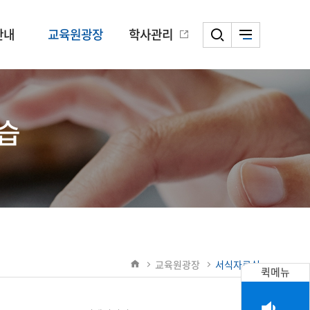
안내
교육원광장
학사관리
습
교육원광장
서식자료실
퀵메뉴